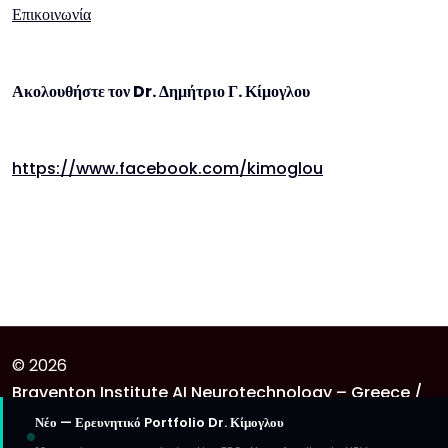
Επικοινωνία
Ακολουθήστε τον Dr. Δημήτριο Γ. Κίμογλου
https://www.facebook.com/kimoglou
© 2026
Braventon Institute AI Neurotechnology – Greece /
United Kingdom
Νέο — Ερευνητικό Portfolio Dr. Κίμογλου
. Theme Provided By
Yetiwp