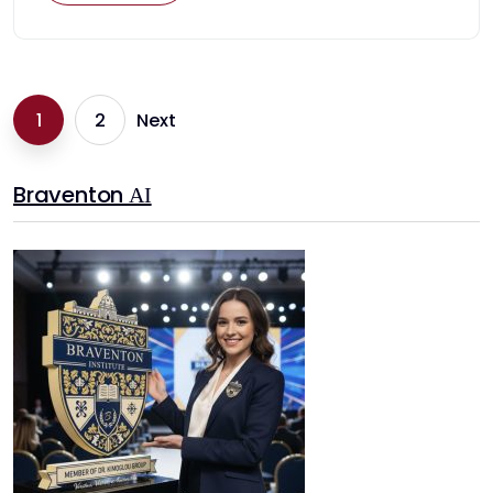
1
2
Next
Braventon ΑΙ