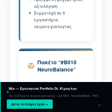
αξιολόγηση
Συμμετοχή σε 5
εργαστήρια
νευροτεχνολογίας
Πακέτο “#B010
NeuroBalance”
80€ – 100€
Νέο — Ερευνητικό Portfolio Dr. Κίμογλου
16+ συστήματα νευροτεχνολογίας · Live EEG · Neurofeedback · HRV
Ανά συνεδρία
EL
×
Δείτε το πλήρες έργο →
Βασική θεραπευτική