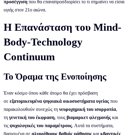
προσέγγιση
που θα επαναπροσδιορίσει το τι σημαίνει να είσαι
υγιής στον 21ο αιώνα.
Η Επανάσταση του Mind-
Body-Technology
Continuum
Το Όραμα της Ενοποίησης
Έναν κόσμο όπου κάθε άτομο θα έχει πρόσβαση
σε
εξατομικευμένα ψηφιακά οικοσυστήματα υγείας
που
παρακολουθούν συνεχώς τη
νευροχημική του ισορροπία
,
τη
γενετική του έκφραση
, τους
βιομαρκετ φλεγμονής
και
τις
ψυχολογικές του παραμέτρους
. Αυτά τα συστήματα,
βασισμένα σε
αλγορίθμους βαθιάς μάθησης
και
κβαντικές