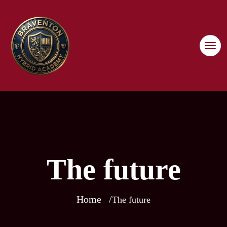
Skip
to
content
Τhe future
Home
Τhe future