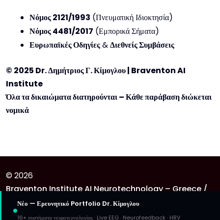
Νόμος 2121/1993
(Πνευματική Ιδιοκτησία)
Νόμος 4481/2017
(Εμπορικά Σήματα)
Ευρωπαϊκές Οδηγίες
&
Διεθνείς Συμβάσεις
© 2025 Dr. Δημήτριος Γ. Κίμογλου | Braventon AI
Institute
Όλα τα δικαιώματα διατηρούνται – Κάθε παράβαση διώκεται
νομικά
© 2026
Braventon Institute AI Neurotechnology – Greece /
United Kingdom
Νέο — Ερευνητικό Portfolio Dr. Κίμογλου
. Theme Provided By
Yetiwp
16+ συστήματα νευροτεχνολογίας · Live EEG · Neurofeedback · HRV