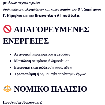
μεθόδων
,
τεχνολογικών
συστημάτων
,
αλγορίθμων
και
καινοτομιών
του
Dr. Δημήτριου
Γ. Κίμογλου
και του
Braventon AI Institute
.
ΑΠΑΓΟΡΕΥΜΕΝΕΣ
ΕΝΕΡΓΕΙΕΣ
Αντιγραφή
περιεχομένου ή μεθόδων
Μετάδοση
σε τρίτους ή δημοσίευση
Εμπορική εκμετάλλευση
χωρίς άδεια
Τροποποίηση
ή δημιουργία παράγωγων έργων
ΝΟΜΙΚΟ ΠΛΑΙΣΙΟ
Προστασία σύμφωνα με: