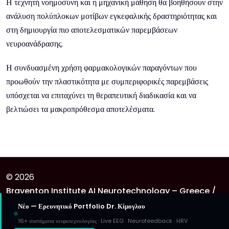
Η τεχνητή νοημοσύνη και η μηχανική μάθηση θα βοηθήσουν στην
ανάλυση πολύπλοκων μοτίβων εγκεφαλικής δραστηριότητας και
στη δημιουργία πιο αποτελεσματικών παρεμβάσεων
νευροανάδρασης.
Η συνδυασμένη χρήση φαρμακολογικών παραγόντων που
προωθούν την πλαστικότητα με συμπεριφορικές παρεμβάσεις
υπόσχεται να επιταχύνει τη θεραπευτική διαδικασία και να
βελτιώσει τα μακροπρόθεσμα αποτελέσματα.
© 2026
Braventon Institute AI Neurotechnology – Greece /
United Kingdom
Νέο — Ερευνητικό Portfolio Dr. Κίμογλου
. Theme Provided By
Yetiwp
16+ συστήματα νευροτεχνολογίας · Live EEG · Neurofeedback · HRV