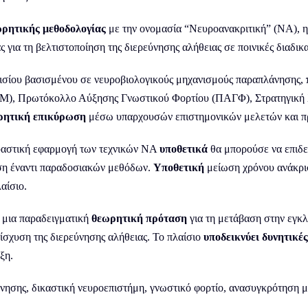
ρητικής μεθοδολογίας
με την ονομασία “Νευροανακριτική” (ΝΑ), η
 για τη βελτιστοποίηση της διερεύνησης αλήθειας σε ποινικές διαδικα
σίου βασισμένου σε νευροβιολογικούς μηχανισμούς παραπλάνησης,
Μ), Πρωτόκολλο Αύξησης Γνωστικού Φορτίου (ΠΑΓΦ), Στρατηγική Χ
ητική επικύρωση
μέσω υπαρχουσών επιστημονικών μελετών και π
αστική εφαρμογή των τεχνικών ΝΑ
υποθετικά
θα μπορούσε να επιδεί
η έναντι παραδοσιακών μεθόδων.
Υποθετική
μείωση χρόνου ανάκρι
αίσιο.
 μια παραδειγματική
θεωρητική πρόταση
για τη μετάβαση στην εγκ
ίσχυση της διερεύνησης αλήθειας. Το πλαίσιο
υποδεικνύει δυνητικές
ξη.
νησης, δικαστική νευροεπιστήμη, γνωστικό φορτίο, ανασυγκρότηση μ