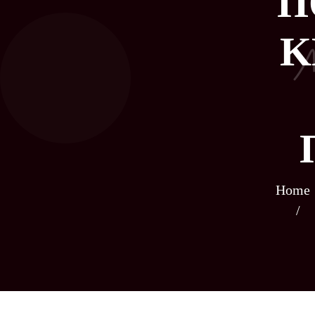
Π
Κ
Home