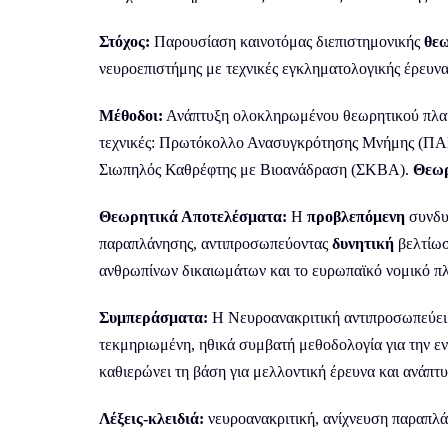
Στόχος:
Παρουσίαση καινοτόμας διεπιστημονικής
θεω
νευροεπιστήμης με τεχνικές εγκληματολογικής έρευνας
Μέθοδοι:
Ανάπτυξη ολοκληρωμένου θεωρητικού πλαι
τεχνικές: Πρωτόκολλο Ανασυγκρότησης Μνήμης (ΠΑ
Σιωπηλός Καθρέφτης με Βιοανάδραση (ΣΚΒΑ).
Θεωρ
Θεωρητικά Αποτελέσματα:
Η
προβλεπόμενη
συνδυ
παραπλάνησης, αντιπροσωπεύοντας
δυνητική
βελτίωσ
ανθρωπίνων δικαιωμάτων και το ευρωπαϊκό νομικό πλ
Συμπεράσματα:
Η Νευροανακριτική αντιπροσωπεύει
τεκμηριωμένη, ηθικά συμβατή μεθοδολογία για την εν
καθιερώνει τη βάση για μελλοντική έρευνα και ανάπτυ
Λέξεις-κλειδιά:
νευροανακριτική, ανίχνευση παραπλά