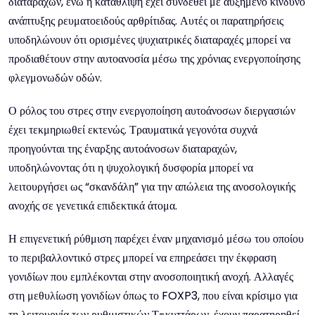
διαταραχών, ενώ η κατάθλιψη έχει συνδεθεί με αυξημένο κίνδυνο
ανάπτυξης ρευματοειδούς αρθρίτιδας. Αυτές οι παρατηρήσεις
υποδηλώνουν ότι ορισμένες ψυχιατρικές διαταραχές μπορεί να
προδιαθέτουν στην αυτοανοσία μέσω της χρόνιας ενεργοποίησης
φλεγμονωδών οδών.
Ο ρόλος του στρες στην ενεργοποίηση αυτοάνοσων διεργασιών
έχει τεκμηριωθεί εκτενώς. Τραυματικά γεγονότα συχνά
προηγούνται της έναρξης αυτοάνοσων διαταραχών,
υποδηλώνοντας ότι η ψυχολογική δυσφορία μπορεί να
λειτουργήσει ως “σκανδάλη” για την απώλεια της ανοσολογικής
ανοχής σε γενετικά επιδεκτικά άτομα.
Η επιγενετική ρύθμιση παρέχει έναν μηχανισμό μέσω του οποίου
το περιβαλλοντικό στρες μπορεί να επηρεάσει την έκφραση
γονιδίων που εμπλέκονται στην ανοσοποιητική ανοχή. Αλλαγές
στη μεθυλίωση γονιδίων όπως το FOXP3, που είναι κρίσιμο για
τη λειτουργία των ρυθμιστικών Τ-κυττάρων, έχουν παρατηρηθεί