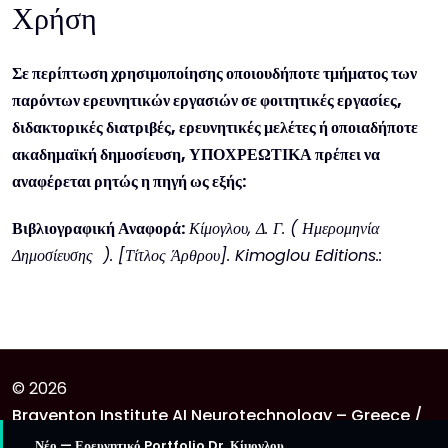
Χρήση
Σε περίπτωση χρησιμοποίησης οποιουδήποτε τμήματος των
παρόντων ερευνητικών εργασιών σε φοιτητικές εργασίες,
διδακτορικές διατριβές, ερευνητικές μελέτες ή οποιαδήποτε
ακαδημαϊκή δημοσίευση, ΥΠΟΧΡΕΩΤΙΚΑ πρέπει να
αναφέρεται ρητώς η πηγή ως εξής:
Βιβλιογραφική Αναφορά:
Κίμογλου, Δ. Γ. ( Ημερομηνία
Δημοσίευσης ). [Τίτλος Άρθρου]. Kimoglou Editions.:
© 2026
Braventon Institute AI Neurotechnology – Greece /
United Kingdom
Νέο — Ερευνητικό Portfolio Dr. Κίμογλου